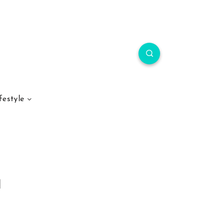
festyle
l