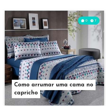
0
7
Como arrumar uma cama no
capricho