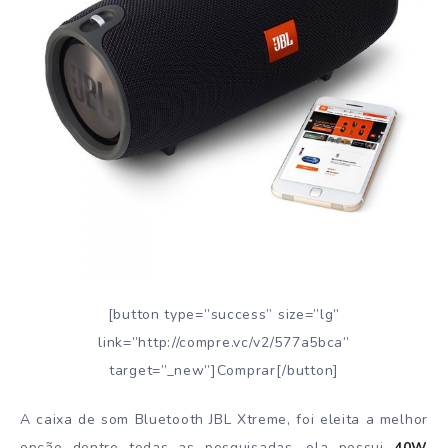
[button type=”success” size=”lg”
link=”http://compre.vc/v2/577a5bca”
target=”_new”]Comprar[/button]
A caixa de som Bluetooth JBL Xtreme, foi eleita a melhor
opção dentre todas as pesquisadas, ela possui
40W