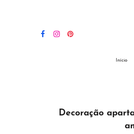
Início
Decoração apart
a